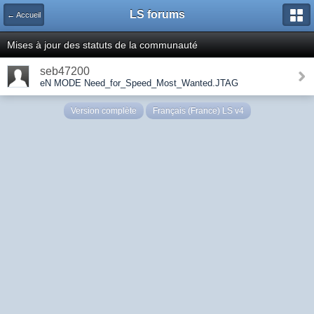
LS forums
← Accueil
Mises à jour des statuts de la communauté
seb47200
eN MODE Need_for_Speed_Most_Wanted.JTAG
Version complète
Français (France) LS v4