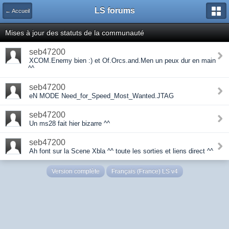
LS forums
← Accueil
Mises à jour des statuts de la communauté
seb47200
XCOM.Enemy bien :) et Of.Orcs.and.Men un peux dur en main
^^
seb47200
eN MODE Need_for_Speed_Most_Wanted.JTAG
seb47200
Un ms28 fait hier bizarre ^^
seb47200
Ah font sur la Scene Xbla ^^ toute les sorties et liens direct ^^
Version complète
Français (France) LS v4