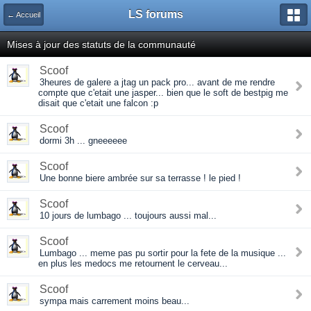
LS forums
← Accueil
Mises à jour des statuts de la communauté
Scoof
3heures de galere a jtag un pack pro... avant de me rendre
compte que c'etait une jasper... bien que le soft de bestpig me
disait que c'etait une falcon :p
Scoof
dormi 3h ... gneeeeee
Scoof
Une bonne biere ambrée sur sa terrasse ! le pied !
Scoof
10 jours de lumbago ... toujours aussi mal...
Scoof
Lumbago ... meme pas pu sortir pour la fete de la musique ...
en plus les medocs me retournent le cerveau...
Scoof
sympa mais carrement moins beau...