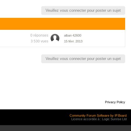
Veuillez vous connecter pour poster un sujet
0 réponses
alban 42600
3 530 vues
15 févr. 2013
Veuillez vous connecter pour poster un sujet
Privacy Policy
Community Forum Software by IP.Board
Licence accordée à : Logic Sunrise Ltd