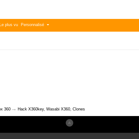
Le plus vu
Personnalisé
→
x 360
Hack X360key, Wasabi X360, Clones