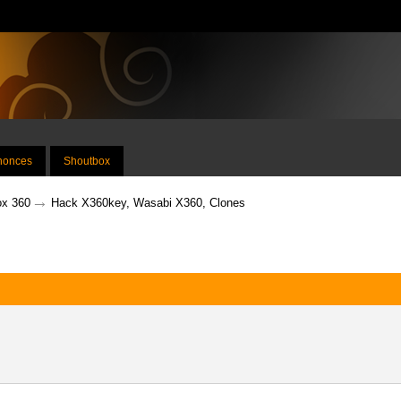
nnonces
Shoutbox
→
x 360
Hack X360key, Wasabi X360, Clones