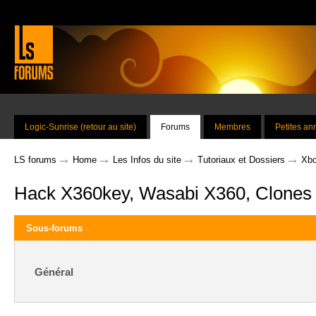
Logic-Sunrise (retour au site)
Forums
Membres
Petites a
→
→
→
→
LS forums
Home
Les Infos du site
Tutoriaux et Dossiers
Xbo
Hack X360key, Wasabi X360, Clones
Sous-forums
Général