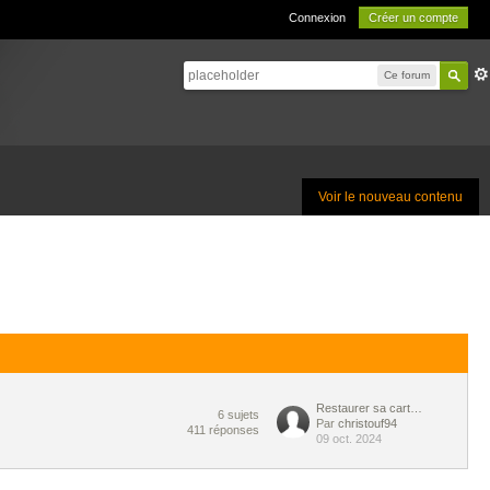
Connexion
Créer un compte
Ce forum
Voir le nouveau contenu
Restaurer sa carte Sd X360K...
6
sujets
Par
christouf94
411
réponses
09 oct. 2024