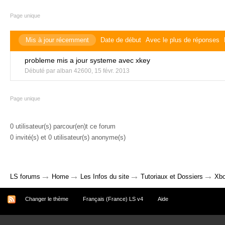
Page unique
Mis à jour récemment
Date de début
Avec le plus de réponses
probleme mis a jour systeme avec xkey
Débuté par
alban 42600
,
15 févr. 2013
Page unique
0 utilisateur(s) parcour(en)t ce forum
0 invité(s) et 0 utilisateur(s) anonyme(s)
→
→
→
→
LS forums
Home
Les Infos du site
Tutoriaux et Dossiers
Xbo
Changer le thème
Français (France) LS v4
Aide