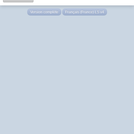
Version complète
Français (France) LS v4