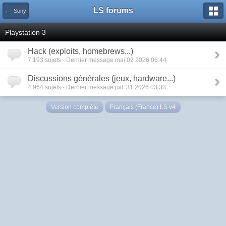
LS forums
← Sony
Playstation 3
Hack (exploits, homebrews...)
7 193 sujets · Dernier message mai 02 2026 06:44
Discussions générales (jeux, hardware...)
4 964 sujets · Dernier message juil. 31 2026 03:33
Version complète
Français (France) LS v4