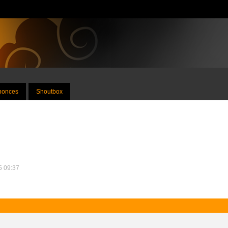
nnonces
Shoutbox
25 09:37