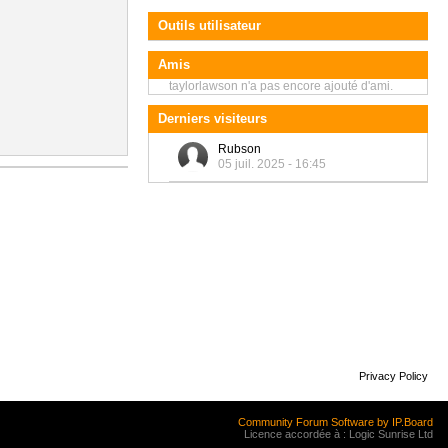
Outils utilisateur
Amis
taylorlawson n'a pas encore ajouté d'ami.
Derniers visiteurs
Rubson
05 juil. 2025 - 16:45
Privacy Policy
Community Forum Software by IP.Board
Licence accordée à : Logic Sunrise Ltd