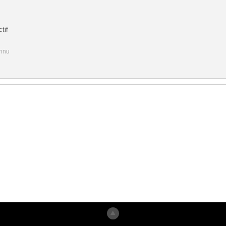
tif
onnu