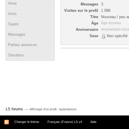
Aime
Messages
3
Visites sur le profil
1 099
Amis
Titre
Nouveau / peu ac
Âge
Âge inconnu
Sujets
Anniversaire
Anniversaire inc
Messages
Sexe
Non spécifié
Petites annonces
Shoutbox
→
LS forums
Affichage d'un profil : taylorlawson
Changer le thème
Français (France) LS v4
Aide