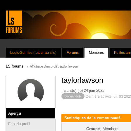
Logic-Sunrise (retour au site)
Forums
Membres
Petites a
→
LS forums
Affichage d'un profil : taylorlawson
taylorlawson
Inscrit(e) (le) 24 juin 2025
Déconnecté
Dernière activité juil. 03 20
Aperçu
Statistiques de la communauté
Flux du profil
Groupe
Members