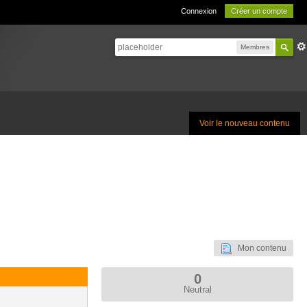
Connexion
Créer un compte
Membres
Voir le nouveau contenu
Mon contenu
0
Neutral