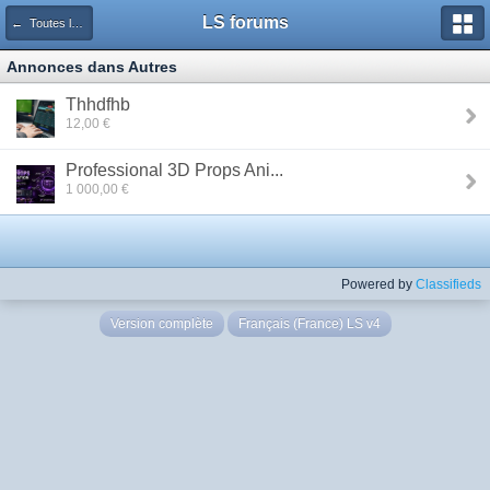
LS forums
← Toutes les annonces
Annonces dans Autres
Thhdfhb
12,00 €
Professional 3D Props Ani...
1 000,00 €
Powered by
Classifieds
Version complète
Français (France) LS v4