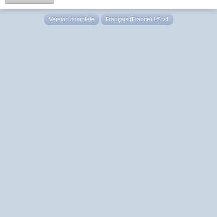
Version complète
Français (France) LS v4