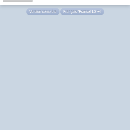
Version complète
Français (France) LS v4