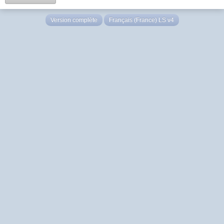
Version complète
Français (France) LS v4