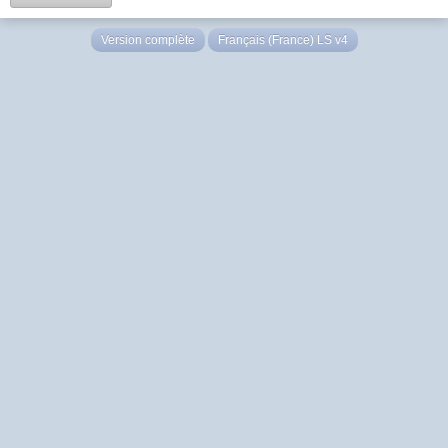
Version complète
Français (France) LS v4