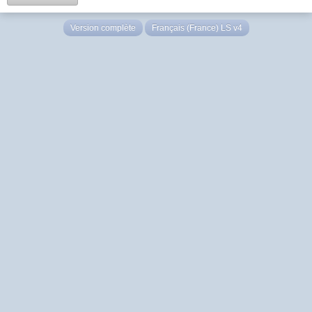
Version complète
Français (France) LS v4