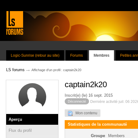
Logic-Sunrise (retour au site)
Forums
Membres
Petites a
→
LS forums
Affichage d'un profil : captain2k20
captain2k20
Inscrit(e) (le) 16 sept. 2015
Déconnecté
Dernière activité juil. 06 20
Mon contenu
Aperçu
Statistiques de la communauté
Flux du profil
Groupe
Members