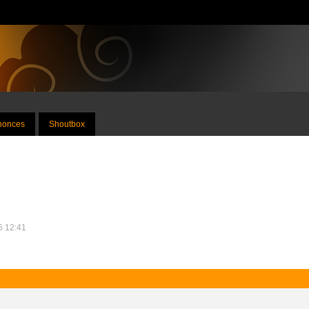
nnonces
Shoutbox
26 12:41