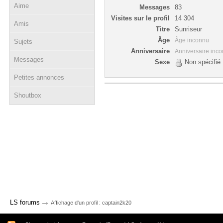
Aime
Messages
83
Visites sur le profil
14 304
Amis
Titre
Sunriseur
Âge
Âge inconnu
Sujets
Anniversaire
Anniversaire inc
Messages
Sexe
Non spécifié
Petites annonces
Shoutbox
→
LS forums
Affichage d'un profil : captain2k20