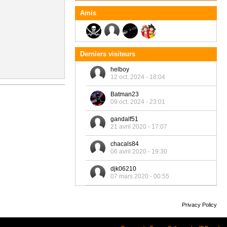
Amis
Derniers visiteurs
helboy
12 oct. 2024 - 18:04
Batman23
09 oct. 2024 - 23:01
gandalf51
21 avril 2020 - 17:07
chacals84
06 avril 2020 - 19:30
djk06210
07 mars 2020 - 00:55
Privacy Policy