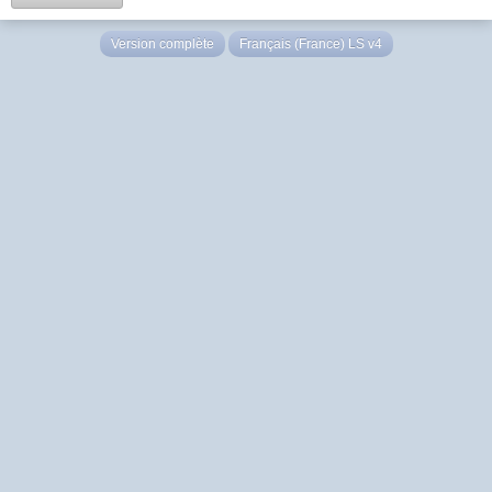
Version complète
Français (France) LS v4