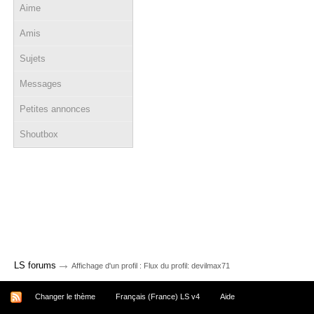
Aime
Amis
Sujets
Messages
Petites annonces
Shoutbox
→
LS forums
Affichage d'un profil : Flux du profil: devilmax71
Changer le thème
Français (France) LS v4
Aide