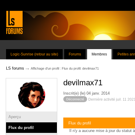
Logic-Sunrise (retour au site)
Forums
Membres
Petites a
→
LS forums
Affichage d'un profil : Flux du profil: devilmax71
devilmax71
Inscrit(e) (le) 04 janv. 2014
Déconnecté
Dernière activité juil. 11 20
Aperçu
Flux du profil
Flux du profil
Il n'y a aucune mise à jour du statut à