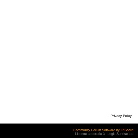
Privacy Policy
Community Forum Software by IP.Board
Licence accordée à : Logic Sunrise Ltd