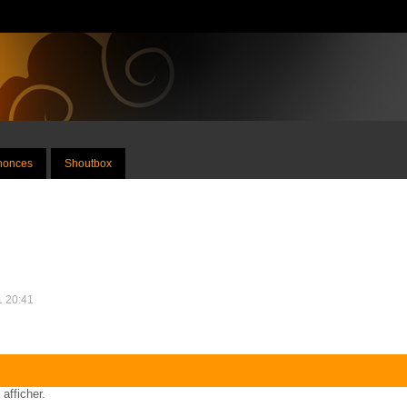
nnonces
Shoutbox
21 20:41
 afficher.