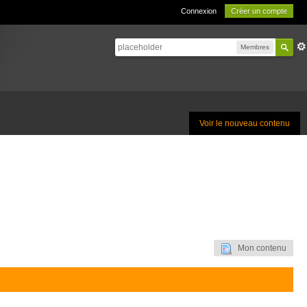
Connexion
Créer un compte
Membres
Voir le nouveau contenu
Mon contenu