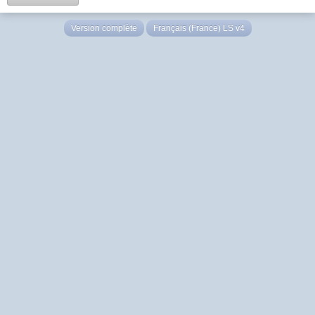
Version complète
Français (France) LS v4