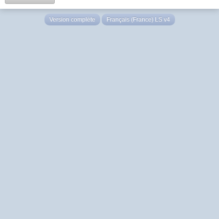
Version complète
Français (France) LS v4