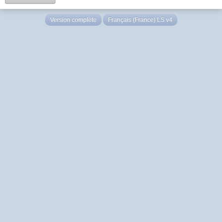
Version complète
Français (France) LS v4