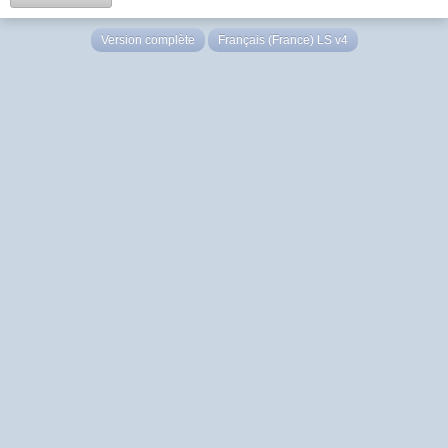
Version complète
Français (France) LS v4