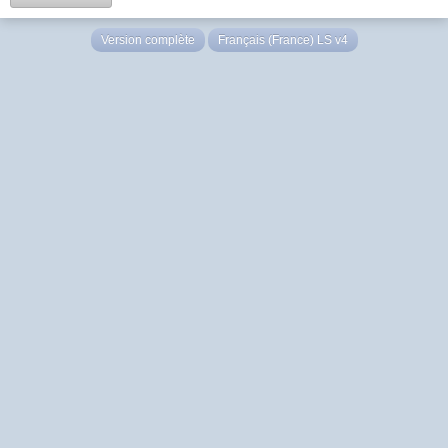
Version complète
Français (France) LS v4