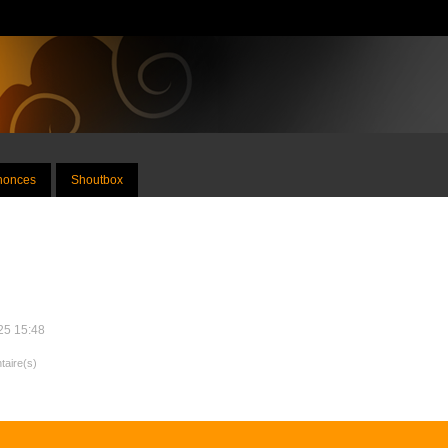
nnonces
Shoutbox
025 15:48
taire(s)