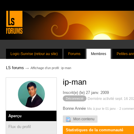
Logic-Sunrise (retour au site)
Forums
Membres
Petites a
→
LS forums
Affichage d'un profil : ip-man
ip-man
Inscrit(e) (le) 27 janv. 2009
Déconnecté
Dernière activité sept. 16 2
Bonne Année
Mis à jour le 01 janv. · 2 commen
Aperçu
Mon contenu
Flux du profil
Statistiques de la communauté