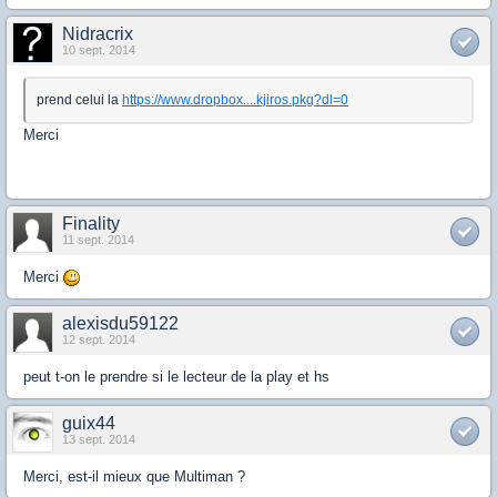
Nidracrix
10 sept. 2014
prend celui la
https://www.dropbox....kjiros.pkg?dl=0
Merci
Finality
11 sept. 2014
Merci
alexisdu59122
12 sept. 2014
peut t-on le prendre si le lecteur de la play et hs
guix44
13 sept. 2014
Merci, est-il mieux que Multiman ?