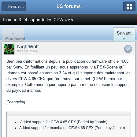
LS forums
← News et actualités postées sur LS
Irisman 3.24 supporte les CFW 4.65
«
Suivant
Précédent
»
NightWolf
03 sept. 2014
Bien peu d'informations depuis la publication du firmware officiel 4.65
par Sony. En fouillant un peu, nous apprenons via PSX-Scene qu'
Irisman est passé en version 3.24 et qu'il supporte dès maintenant les
divers CFW 4.65 CEX que l'on trouve sur le net. (CFW Ferrox par
exemple). Cette mise à jour apporte par la même occasion le support
du payload mamba.
Changelog :
Added support for CFW 4.65 CEX (Ported by Joonie)
Added support for mamba on CFW 4.65 CEX (Ported by Joonie)