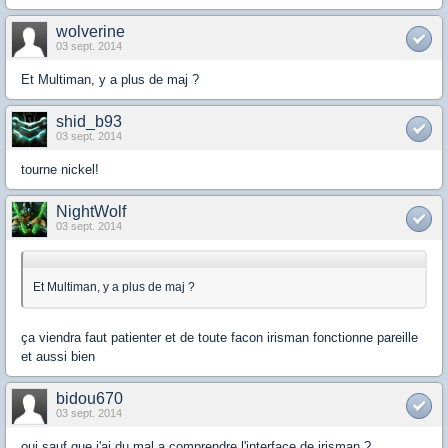
wolverine
03 sept. 2014
Et Multiman, y a plus de maj ?
shid_b93
03 sept. 2014
tourne nickel!
NightWolf
03 sept. 2014
Et Multiman, y a plus de maj ?
ça viendra faut patienter et de toute facon irisman fonctionne pareille
et aussi bien
bidou670
03 sept. 2014
oui sauf que j'ai du mal a comprendre l'interface de irisman ?