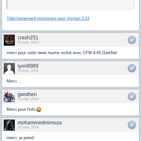
Téléchargement temporaire pour Irisman 3.24
crash251
03 sept. 2014
merci pour cette news tourne nickel avec CFW 4.65 DarkNet
iyori8989
03 sept. 2014
Merci...
gwothen
03 sept. 2014
Merci pour l'info
mohammedmimoza
03 sept. 2014
merci, je prend