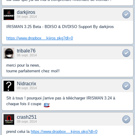
darkjiros
04 sept. 2014
IRISMAN 3.25 Beta - BDISO & DVDISO Support By darkjiros
https://www.dropbox....kjiros.pkg?dl=0
tribale76
06 sept. 2014
merci pour la news,
tourne parfaitement chez moi!!
Nidracrix
09 sept. 2014
Slt à tous ! pourquoi j'arrive pas à télécharger IRISMAN 3.24 à
chaque fois il coupe
crash251
09 sept. 2014
prend celui la
https://www.dropbox....kjiros.pkg?dl=0