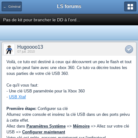
LS forums
← Général
Pas de kit pour brancher le DD à l'ord...
Hugoooo13
07 juil. 2010
Voilà, ce tuto est destiné à ceux qui découvrent un peu le flash et tout
ce qu'on peut faire avec une xbox 360. Ce tuto va décrire toutes les
sous parties de votre clé USB 360.
Ce qu'il vous faut:
- Une clé USB paramétrée pour la Xbox 360
-
USB Xtaf
Première étape:
Configurer sa clé
Allumez votre console et insérez la clé USB dans un des ports prévu
à cette effet.
Allez dans
Paramètres Système
=>
Mémoire
=> Allez sur votre clé
USB =>
Configurer maintenant
Votre clé est prète, passons maintenant sur l'ordinateur!