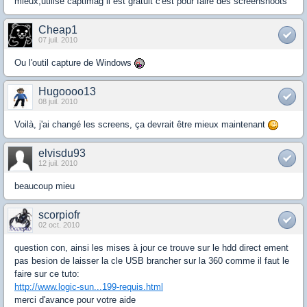
mieux,utilise captimag il est gratuit c'est pour faire des screenshoots
Cheap1
07 juil. 2010
Ou l'outil capture de Windows
Hugoooo13
08 juil. 2010
Voilà, j'ai changé les screens, ça devrait être mieux maintenant
elvisdu93
12 juil. 2010
beaucoup mieu
scorpiofr
02 oct. 2010
question con, ainsi les mises à jour ce trouve sur le hdd direct ement
pas besion de laisser la cle USB brancher sur la 360 comme il faut le
faire sur ce tuto:
http://www.logic-sun...199-requis.html
merci d'avance pour votre aide