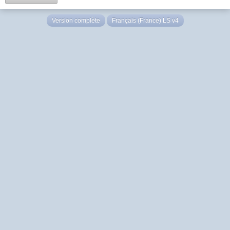
Version complète
Français (France) LS v4