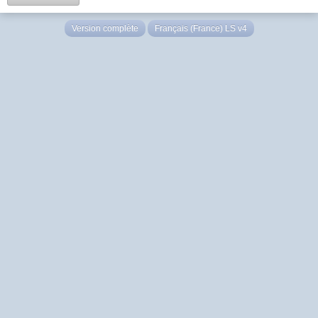
Version complète
Français (France) LS v4