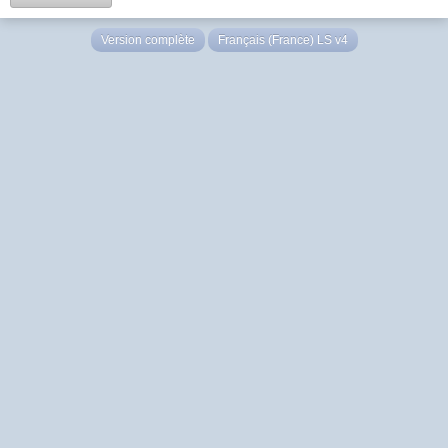
Version complète
Français (France) LS v4