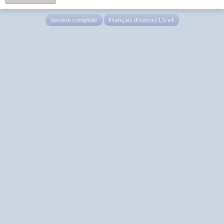
Version complète
Français (France) LS v4