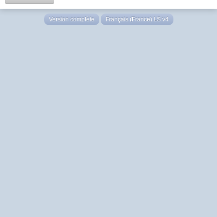
Version complète
Français (France) LS v4