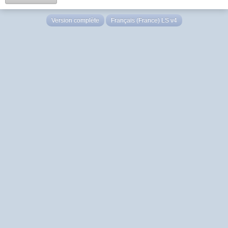
Version complète
Français (France) LS v4