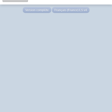
Version complète
Français (France) LS v4