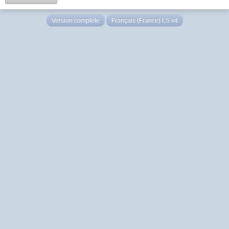
Version complète
Français (France) LS v4