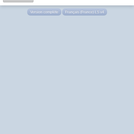
Version complète
Français (France) LS v4