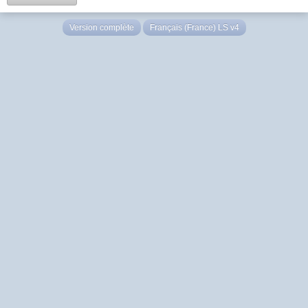
Version complète
Français (France) LS v4