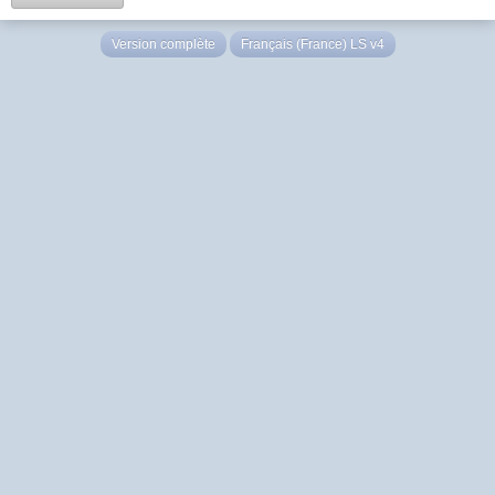
Version complète
Français (France) LS v4