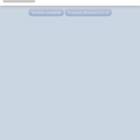
Version complète
Français (France) LS v4