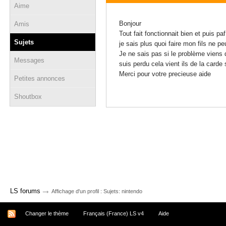
Aime
10 décembre 2023 - 15:37
Bonjour
Amis
Tout fait fonctionnait bien et puis 
Sujets
je sais plus quoi faire mon fils ne pe
Je ne sais pas si le problème viens d
Messages
suis perdu cela vient ils de la ca
Merci pour votre precieuse aide
Petites annonces
Shoutbox
→
LS forums
Affichage d'un profil : Sujets: nintendo
Changer le thème
Français (France) LS v4
Aide