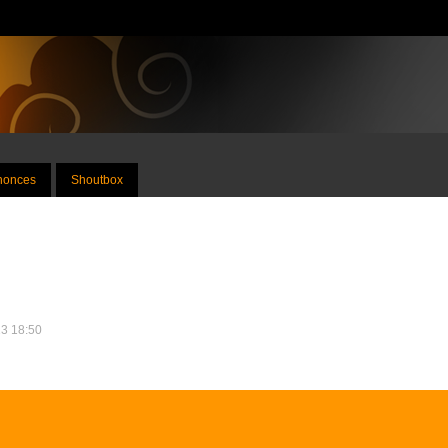
nnonces
Shoutbox
23 18:50