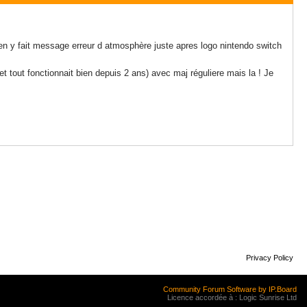
ien y fait message erreur d atmosphère juste apres logo nintendo switch
et tout fonctionnait bien depuis 2 ans) avec maj réguliere mais la ! Je
Privacy Policy
Community Forum Software by IP.Board
Licence accordée à : Logic Sunrise Ltd