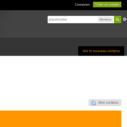
Connexion
Créer un compte
Membres
Voir le nouveau contenu
Mon contenu