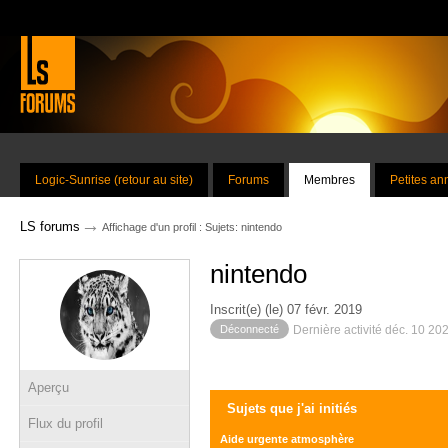
Logic-Sunrise (retour au site)
Forums
Membres
Petites a
→
LS forums
Affichage d'un profil : Sujets: nintendo
nintendo
Inscrit(e) (le) 07 févr. 2019
Déconnecté
Dernière activité déc. 10 20
Aperçu
Sujets que j'ai initiés
Flux du profil
Aide urgente atmosphère