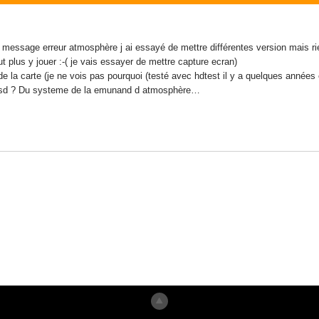
paf message erreur atmosphère j ai essayé de mettre différentes version mais r
ut plus y jouer :-( je vais essayer de mettre capture ecran)
e la carte (je ne vois pas pourquoi (testé avec hdtest il y a quelques années 
rde sd ? Du systeme de la emunand d atmosphère…