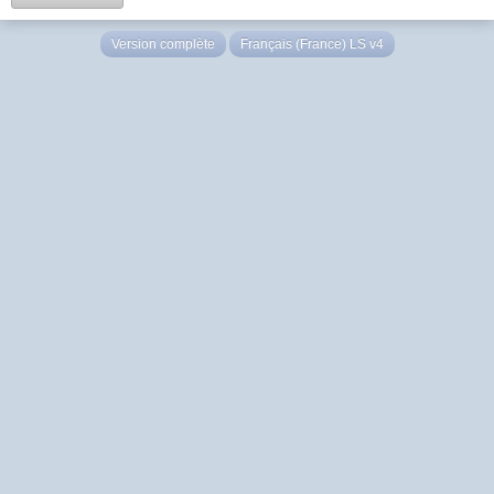
Version complète
Français (France) LS v4