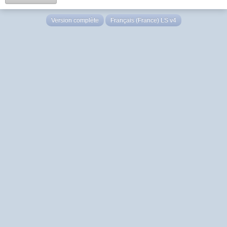
Version complète
Français (France) LS v4