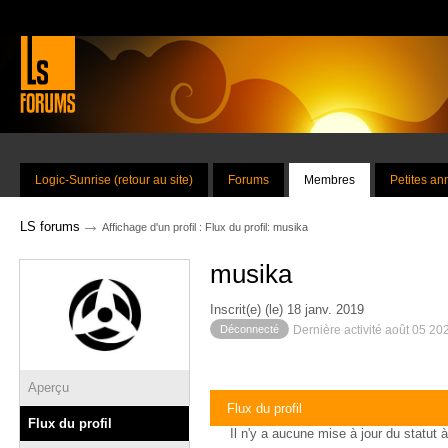
Logic-Sunrise (retour au site)
Forums
Membres
Petites a
→
LS forums
Affichage d'un profil : Flux du profil: musika
musika
Inscrit(e) (le) 18 janv. 2019
Déconnecté
Dernière activité août 05 20
Aperçu
Flux du profil
Flux du profil
Il n'y a aucune mise à jour du statut à