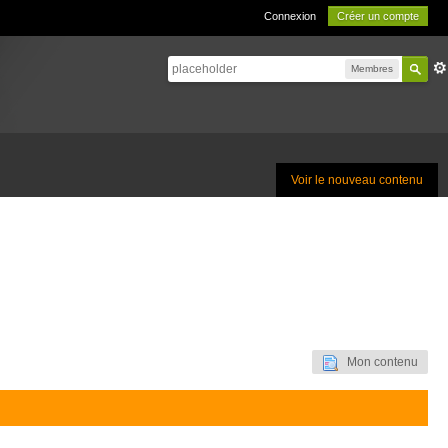
Connexion
Créer un compte
Membres
Voir le nouveau contenu
Mon contenu