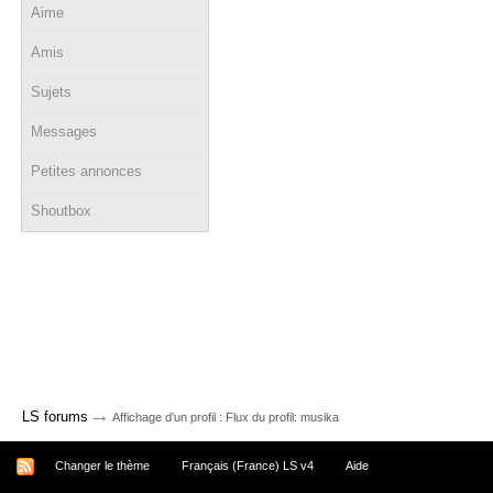
Aime
Amis
Sujets
Messages
Petites annonces
Shoutbox
→
LS forums
Affichage d'un profil : Flux du profil: musika
Changer le thème
Français (France) LS v4
Aide