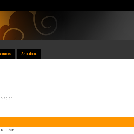
nnonces
Shoutbox
20 22:51
 afficher.