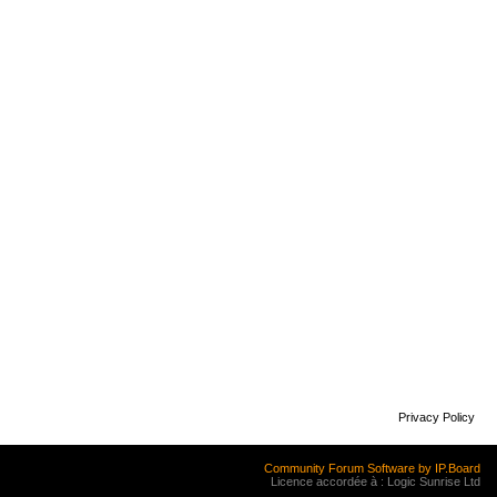
Privacy Policy
Community Forum Software by IP.Board
Licence accordée à : Logic Sunrise Ltd