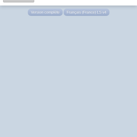
Version complète
Français (France) LS v4