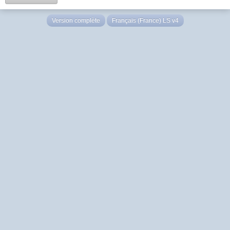
Version complète
Français (France) LS v4