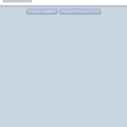
Version complète
Français (France) LS v4