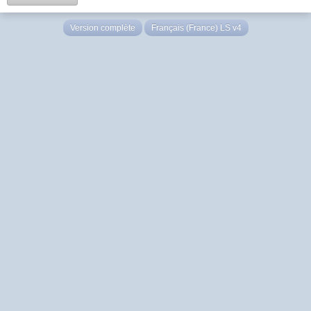
Version complète
Français (France) LS v4