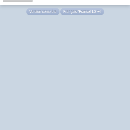
Version complète
Français (France) LS v4