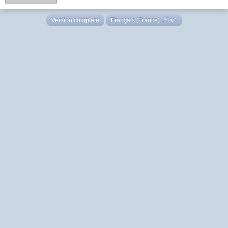
Version complète
Français (France) LS v4