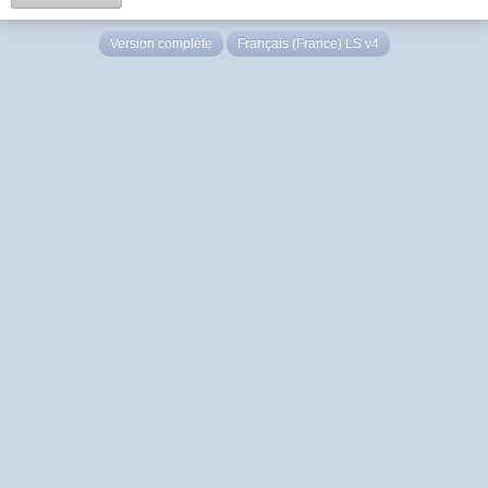
Version complète
Français (France) LS v4