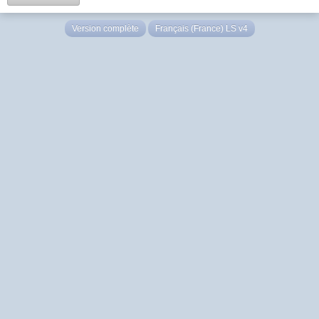
Version complète
Français (France) LS v4