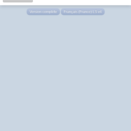
Version complète
Français (France) LS v4