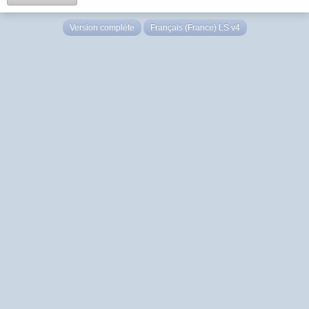
Version complète
Français (France) LS v4